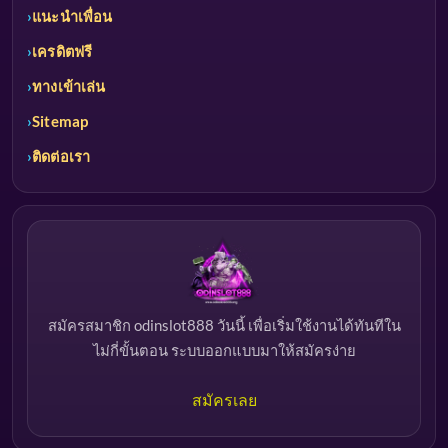
แนะนำเพื่อน
เครดิตฟรี
ทางเข้าเล่น
Sitemap
ติดต่อเรา
สมัครสมาชิก odinslot888 วันนี้ เพื่อเริ่มใช้งานได้ทันทีใน
ไม่กี่ขั้นตอน ระบบออกแบบมาให้สมัครง่าย
สมัครเลย