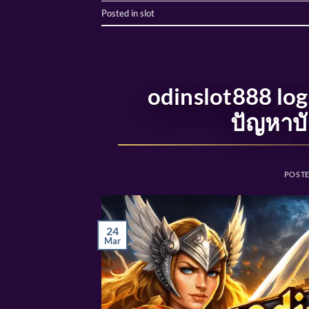
Posted in
slot
odinslot888 log
ปัญหาบั
POST
24
Mar