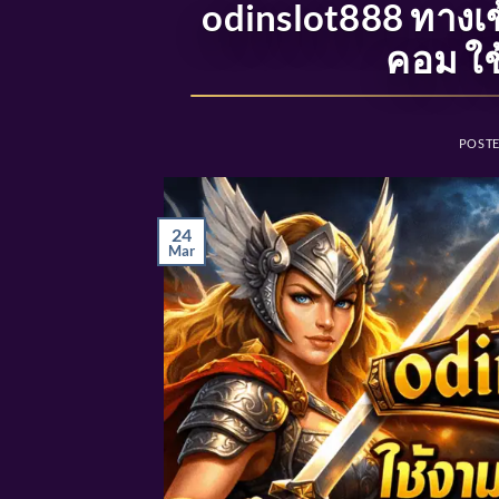
odinslot888 ทางเ
คอม ใช
POST
24
Mar