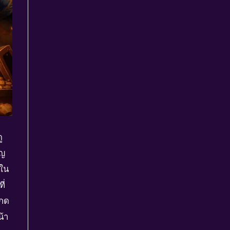
ู
ัญ
 ใน
ี่
่กด
น้า