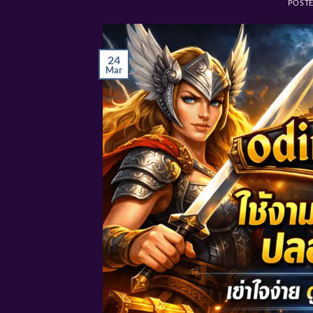
POST
24
Mar