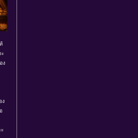
ห้
จะ
่อง
ของ
ือ
าะ